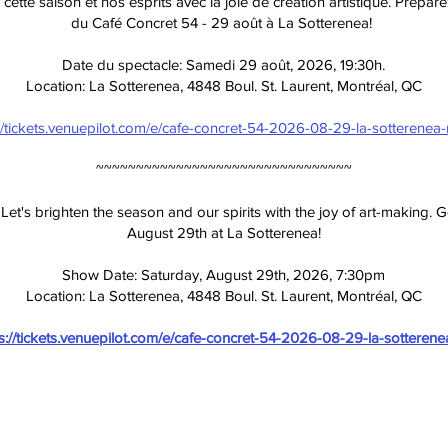
ayez cette saison et nos esprits avec la joie de création artistique. Prép
du Café Concret 54 - 29 août à La Sotterenea!
Date du spectacle: Samedi 29 août, 2026, 19:30h.
Location: La Sotterenea, 4848 Boul. St. Laurent, Montréal, QC
://tickets.venuepilot.com/e/cafe-concret-54-2026-08-29-la-sotterenea
~~~~~~~~~~~~~~~~~~~~~~~~~~~~~~~~
 Let's brighten the season and our spirits with the joy of art-making. 
August 29th at La Sotterenea!
Show Date: Saturday, August 29th, 2026, 7:30pm
Location: La Sotterenea, 4848 Boul. St. Laurent, Montréal, QC
s://tickets.venuepilot.com/e/cafe-concret-54-2026-08-29-la-sotterene