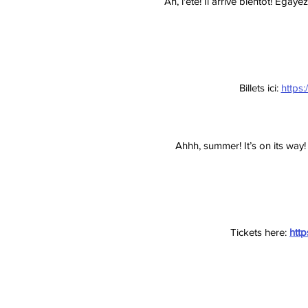
Ah, l'été! Il arrive bientôt! ​​Ég
Billets ici:
https
Ahhh, summer! It’s on its way!
Tickets here:
http