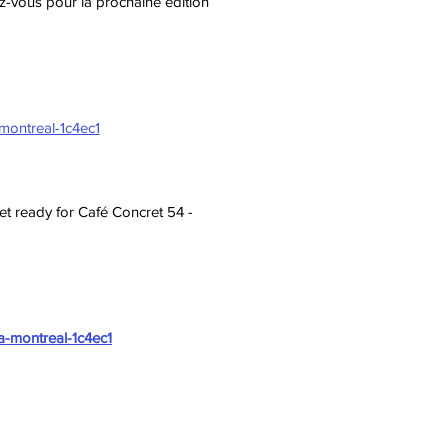
arez-vous pour la prochaine édition
-montreal-1c4ec1
Get ready for Café Concret 54 -
a-montreal-1c4ec1