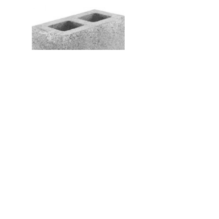
Le Café Concret est un événement bilingue
rassemblant marionnettistes,
musiciens ou tout
autres
artistes intéressés par l'objet animé.
Café Concret is an ongoing bilingual community
event for puppeteers,
musicians and
other artists
interested in animating objects.
Café Concret et généreusement appuyé par le
Puppet Slam Network // Café Concret is
generously supported by the Puppet Slam Network